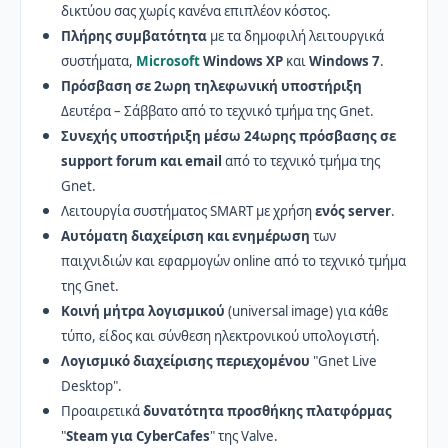
δικτύου σας χωρίς κανένα επιπλέον κόστος.
Πλήρης συμβατότητα
με τα δημοφιλή λειτουργικά
συστήματα,
Microsoft
Windows XP
και
Windows 7
.
Πρόσβαση σε 2ωρη τηλεφωνική υποστήριξη
Δευτέρα – Σάββατο από το τεχνικό τμήμα της Gnet.
Συνεχής υποστήριξη
μέσω 24ωρης πρόσβασης σε
support forum και email
από το τεχνικό τμήμα της
Gnet.
Λειτουργία συστήματος SMART με χρήση
ενός server
.
Αυτόματη διαχείριση και ενημέρωση
των
παιχνιδιών και εφαρμογών online από το τεχνικό τμήμα
της Gnet.
Κοινή μήτρα λογισμικού
(universal image) για κάθε
τύπο, είδος και σύνθεση ηλεκτρονικού υπολογιστή.
Λογισμικό διαχείρισης περιεχομένου
"Gnet Live
Desktop".
Προαιρετικά
δυνατότητα προσθήκης πλατφόρμας
"
Steam για CyberCafes
" της Valve.