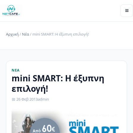
≡
Αρχική
/
Νέα
/ mini SMART: Η έξυπνη επιλογή!
ΝΈΑ
mini SMART: Η έξυπνη
επιλογή!
📅 26 Φεβ 2013
admin