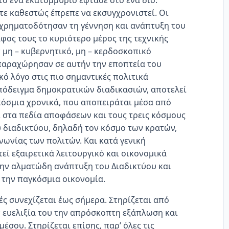
ο ένα εκατομμύριο έφτασε στο ένα δισ.
ότε καθεστώς έπρεπε να εκσυγχρονιστεί. Οι
 χρηματοδότησαν τη γέννηση και ανάπτυξη του
φος τους το κυριότερο μέρος της τεχνικής
 μη – κυβερνητικό, μη – κερδοσκοπικό
 παραχώρησαν σε αυτήν την εποπτεία του
κό λόγο στις πιο σημαντικές πολιτικά
πόδειγμα δημοκρατικών διαδικασιών, αποτελεί
όσμια χρονικά, που αποπειράται μέσα από
 στα πεδία αποφάσεων και τους τρεις κόσμους
 διαδικτύου, δηλαδή τον κόσμο των κρατών,
νωνίας των πολιτών. Και κατά γενική
εί εξαιρετικά λειτουργικό και οικονομικά
 την αλματώδη ανάπτυξη του Διαδικτύου και
α την παγκόσμια οικονομία.
ς συνεχίζεται έως σήμερα. Στηρίζεται από
ν ευελιξία του την απρόσκοπτη εξάπλωση και
έσου. Στηρίζεται επίσης, παρ’ όλες τις