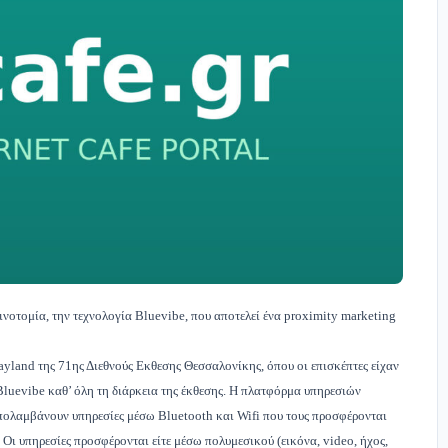
ινοτομία, την τεχνολογία Bluevibe, που αποτελεί ένα proximity marketing
ayland της 71ης Διεθνούς Εκθεσης Θεσσαλονίκης, όπου οι επισκέπτες είχαν
Bluevibe καθ’ όλη τη διάρκεια της έκθεσης. Η πλατφόρμα υπηρεσιών
απολαμβάνουν υπηρεσίες μέσω Bluetooth και Wifi που τους προσφέρονται
Οι υπηρεσίες προσφέρονται είτε μέσω πολυμεσικού (εικόνα, video, ήχος,