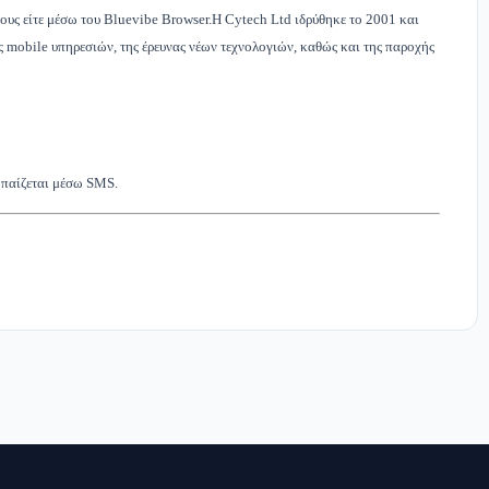
τους είτε μέσω του Bluevibe Browser.Η Cytech Ltd ιδρύθηκε το 2001 και
ς mobile υπηρεσιών, της έρευνας νέων τεχνολογιών, καθώς και της παροχής
 παίζεται μέσω SMS.