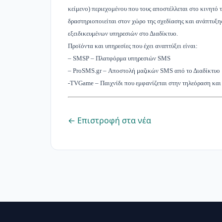
κείμενο) περιεχομένου που τους αποστέλλεται στο κινητό 
δραστηριοποιείται στον χώρο της σχεδίασης και ανάπτυξη
εξειδικευμένων υπηρεσιών στο Διαδίκτυο.
Προϊόντα και υπηρεσίες που έχει αναπτύξει είναι:
– SMSP – Πλατφόρμα υπηρεσιών SMS
– ProSMS.gr – Αποστολή μαζικών SMS από το Διαδίκτυο
-TVGame – Παιχνίδι που εμφανίζεται στην τηλεόραση και
← Επιστροφή στα νέα