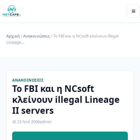
≡
Αρχική
/
Ανακοινώσεις
/ To FBI και η NCsoft κλείνουν illegal
Lineage…
ΑΝΑΚΟΙΝΏΣΕΙΣ
To FBI και η NCsoft
κλείνουν illegal Lineage
II servers
📅 22 Νοέ 2006
admin