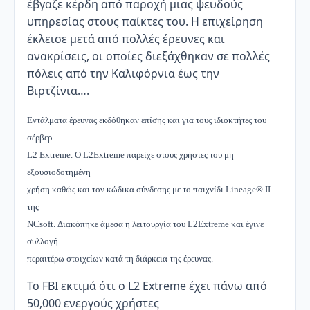
έβγαζε κέρδη από παροχή μιας ψευδούς
υπηρεσίας στους παίκτες του. Η επιχείρηση
έκλεισε μετά από πολλές έρευνες και
ανακρίσεις, οι οποίες διεξάχθηκαν σε πολλές
πόλεις από την Καλιφόρνια έως την
Βιρτζίνια….
Εντάλματα έρευνας εκδόθηκαν επίσης και για τους ιδιοκτήτες του
σέρβερ
L2 Extreme. Ο L2Extreme παρείχε στους χρήστες του μη
εξουσιοδοτημένη
χρήση καθώς και τον κώδικα σύνδεσης με το παιχνίδι Lineage® ΙΙ.
της
NCsoft. Διακόπηκε άμεσα η λειτουργία του L2Extreme και έγινε
συλλογή
περαιτέρω στοιχείων κατά τη διάρκεια της έρευνας.
Το FBI εκτιμά ότι ο L2 Extreme έχει πάνω από
50,000 ενεργούς χρήστες