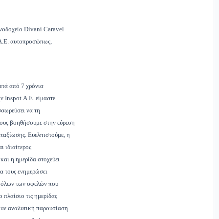
ενοδοχείο Divani Caravel
 Α.Ε. αυτοπροσώπως,
ετά από 7 χρόνια
ν Inspot Α.Ε. είμαστε
σσωρεύσει να τη
τους βοηθήσουμε στην εύ­ρεση
ταξίωσης. Ευελπιστούμε, η
ι ιδιαίτερος
και η η­μερίδα στοχεύει
να τους ενη­μερώσει
ύς όλων των οφελών που
ο πλαίσιο τις ημερίδας
ουν αναλυτική παρουσίαση