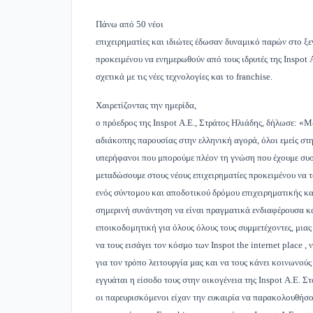
Πάνω από 50 νέοι
επιχειρηματίες και ιδιώτες έδωσαν δυναμικό παρών στο ξ
προκειμένου να ενημερωθούν από τους ιδρυτές της Inspot
σχετικά με τις νέες τεχνολογίες και το franchise.
Χαιρετίζοντας την ημερίδα,
ο πρόεδρος της Inspot Α.Ε., Στράτος Ηλιάδης, δήλωσε: «Μ
αδιάκοπης παρουσίας στην ελληνική αγορά, όλοι εμείς στη
υπερήφανοι που μπορούμε πλέ­ον τη γνώση που έχουμε συ
μεταδώσουμε στους νέους επιχειρηματίες προκειμένου να 
ενός σύντομου και αποδοτικού δρόμου επιχειρηματικής κα
σημερινή συνάντηση να είναι πραγματικά ενδιαφέρουσα κα
εποικοδομητική για όλους όλους τους συμμετέχοντες, μιας 
να τους εισάγει τον κόσμο των Inspot the internet place , 
για τον τρόπο λειτουργία μας και να τους κάνει κοινωνο
εγγυάται η είσοδο τους στην οικογένεια της Inspot Α.Ε. Στ
οι παρευρισκόμενοι είχαν την ευκαιρία να παρακολουθήσ