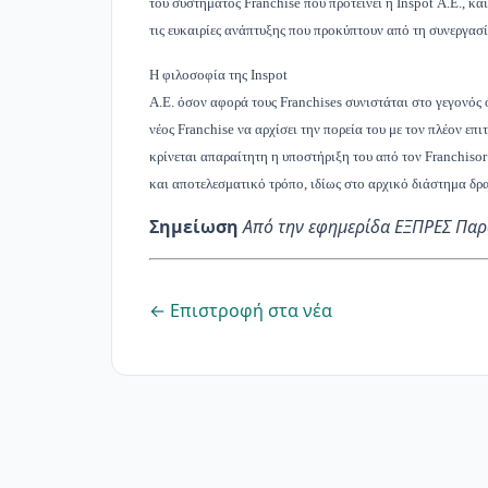
του συστήματος Franchise που προτείνει η Inspot Α.Ε., κα
τις ευκαιρίες ανάπτυξης που προκύπτουν από τη συνεργασία
Η φιλοσοφία της Inspot
Α.Ε. όσον αφορά τους Franchises συνιστάται στο γεγονός 
νέος Franchise να αρχίσει την πορεία του με τον πλέον επι
κρίνεται απαραίτητη η υποστή­ριξη του από τον Franchiso
και αποτελεσματικό τρόπο, ιδίως στο αρχικό διάστημα δρ
Σημείωση
Aπό την εφημερίδα ΕΞΠΡΕΣ Παρ
← Επιστροφή στα νέα