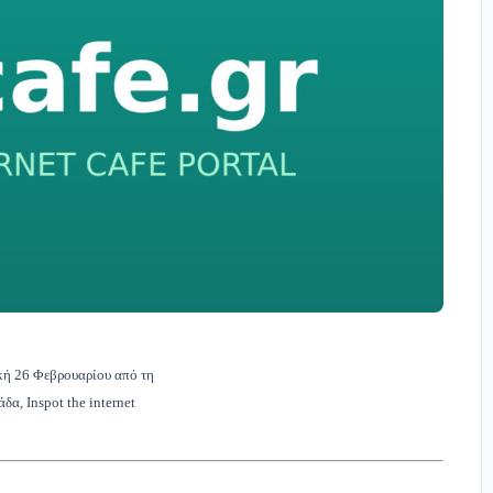
κή 26 Φεβρουαρί­ου από τη
δα, Inspot the internet