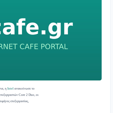
ια, η
Intel
ανακοίνωσε το
επεξεργαστών Core 2 Duo, οι
πυρήνες επεξεργασίας,