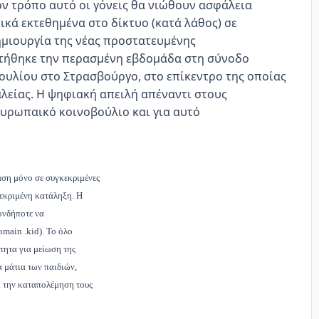
ον τρόπο αυτό οι γόνεις θα νιώθουν ασφάλεια
ικά εκτεθημένα στο δίκτυο (κατά λάθος) σε
ημιουργία της νέας προστατευμένης
ητήθηκε την περασμένη εβδομάδα στη σύνοδο
ουλίου στο Στρασβούργο, στο επίκεντρο της οποίας
λείας. Η ψηφιακή απειλή απέναντι στους
ευρωπαικό κοινοβούλιο και για αυτό
βαση μόνο σε συγκεκριμένες
κεκριμένη κατάληξη. Η
ιονδήποτε να
omain .kid). Το όλο
τητα για μείωση της
α μάτια των παιδιών,
ει την καταπολέμηση τους