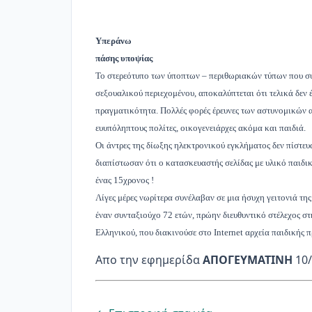
Υπεράνω
πάσης υποψίας
Το στερεότυπο των ύποπτων – περιθωριακών τύπων που σ
σεξουαλικού περιεχομένου, αποκαλύπτεται ότι τελικά δεν έ
πραγματικότητα. Πολλές φορές έρευνες των αστυνομικών 
ευυπόληπτους πολίτες, οικογενειάρχες ακόμα και παιδιά.
Οι άντρες της δίωξης ηλεκτρονικού εγκλήματος δεν πίστευ
διαπίστωσαν ότι ο κατασκευαστής σελίδας με υλικό παιδι
ένας 15χρονος !
Λίγες μέρες νωρίτερα συνέλαβαν σε μια ήσυχη γειτονιά τη
έναν συνταξιούχο 72 ετών, πρώην διευθυντικό στέλεχος σ
Ελληνικού, που διακινούσε στο Internet αρχεία παιδικής 
Απο την εφημερίδα
ΑΠΟΓΕΥΜΑΤΙΝΗ
10/