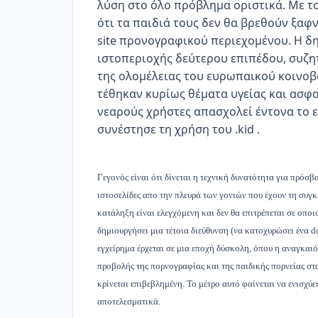
λύση στο όλο πρόβλημα οριστικά. Με τ
ότι τα παιδιά τους δεν θα βρεθούν ξαφν
site προνογραφικού περιεχομένου. Η δ
ιστοπεριοχής δεύτερου επιπέδου, συζ
της ολομέλειας του ευρωπαικού κοινοβ
τέθηκαν κυρίως θέματα υγείας και ασφα
νεαρούς χρήστες απασχολεί έντονα το 
συνέστησε τη χρήση του .kid .
Γεγονός είναι ότι δίνεται η τεχνική δυνατότητα για πρόσ
ιστοσελίδες απο την πλευρά των γονιών που έχουν τη συγ
κατάληξη είναι ελεγχόμενη και δεν θα επιτρέπεται σε οπο
δημιουργήσει μια τέτοια διεύθυνση (να κατοχυρώσει ένα d
εγχείρημα έρχεται σε μια εποχή δύσκολη, όπου η αναγκαιό
προβολής της πορνογραφίας και της παιδικής πορνείας στ
κρίνεται επιβεβλημένη. Το μέτρο αυτό φαίνεται να ενισχύ
αποτελεσματικά.