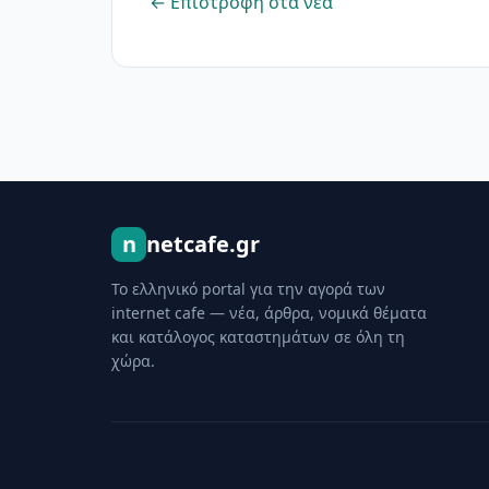
← Επιστροφή στα νέα
n
netcafe.gr
Το ελληνικό portal για την αγορά των
internet cafe — νέα, άρθρα, νομικά θέματα
και κατάλογος καταστημάτων σε όλη τη
χώρα.