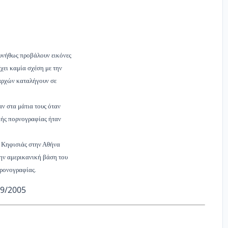
υνήθως προβάλουν εικόνες
χει καμία σχέση με την
αρχών καταλήγουν σε
αν στα μάτια τους όταν
κής πορνογραφίας ήταν
ς Κηφισιάς στην Αθήνα
την αμερικανική βάση του
προνογραφίας.
9/2005