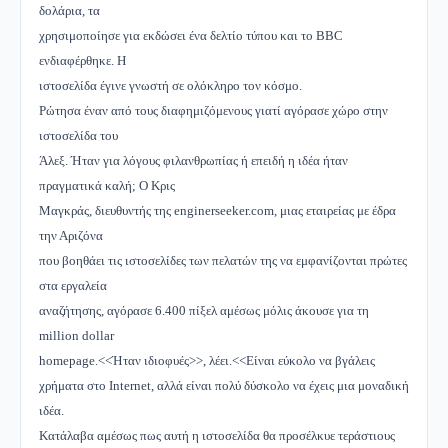
δολάρια, τα
χρησιμοποίησε για εκδώσει ένα δελτίο τύπου και το BBC
ενδιαφέρθηκε. Η
ιστοσελίδα έγινε γνωστή σε ολόκληρο τον κόσμο.
Ρώτησα έναν από τους διαφημιζόμενους γιατί αγόρασε χώρο στην
ιστοσελίδα του
Άλεξ. Ήταν για λόγους φιλανθρωπίας ή επειδή η ιδέα ήταν
πραγματικά καλή; Ο Κρις
Μαγκράς, διευθυντής της enginerseeker.com, μιας εταιρείας με έδρα
την Αριζόνα
που βοηθάει τις ιστοσελίδες των πελατών της να εμφανίζονται πρώτες
στα εργαλεία
αναζήτησης, αγόρασε 6.400 πίξελ αμέσως μόλις άκουσε για τη
million dollar
homepage.<<Ήταν ιδιοφυές>>, λέει.<<Είναι εύκολο να βγάλεις
χρήματα στο Internet, αλλά είναι πολύ δύσκολο να έχεις μια μοναδική
ιδέα.
Κατάλαβα αμέσως πως αυτή η ιστοσελίδα θα προσέλκυε τεράστιους