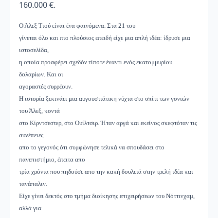
160.000 €.
Ο Άλεξ Τιού είναι ένα φαινόμενα. Στα 21 του
γίνεται όλο και πιο πλούσιος επειδή είχε μια απλή ιδέα: ίδρυσε μια
ιστοσελίδα,
η οποία προσφέρει σχεδόν τίποτε έναντι ενός εκατομμυρίου
δολαρίων. Και οι
αγοραστές συρρέουν.
Η ιστορία ξεκινάει μια αυγουστιάτικη νύχτα στο σπίτι των γονιών
του Άλεξ, κοντά
στο Κίρντσεστερ, στο Ουίλτσιρ. Ήταν αργά και εκείνος σκεφτόταν τις
συνέπειες
απο το γεγονός ότι συμφώνησε τελικά να σπουδάσει στο
πανεπιστήμιο, έπειτα απο
τρία χρόνια που πηδούσε απο την κακή δουλειά στην τρελή ιδέα και
τανάπαλιν.
Είχε γίνει δεκτός στο τμήμα διοίκησης επιχειρήσεων του Νόττινχαμ,
αλλά για