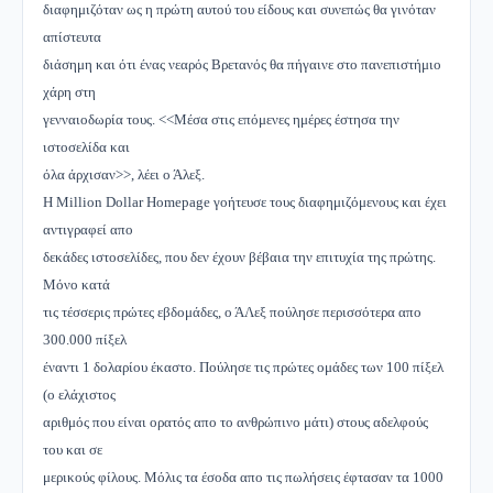
διαφημιζόταν ως η πρώτη αυτού του είδους και συνεπώς θα γινόταν
απίστευτα
διάσημη και ότι ένας νεαρός Βρετανός θα πήγαινε στο πανεπιστήμιο
χάρη στη
γενναιοδωρία τους. <<Μέσα στις επόμενες ημέρες έστησα την
ιστοσελίδα και
όλα άρχισαν>>, λέει ο Άλεξ.
Η Million Dollar Homepage γοήτευσε τους διαφημιζόμενους και έχει
αντιγραφεί απο
δεκάδες ιστοσελίδες, που δεν έχουν βέβαια την επιτυχία της πρώτης.
Μόνο κατά
τις τέσσερις πρώτες εβδομάδες, ο ΆΛεξ πούλησε περισσότερα απο
300.000 πίξελ
έναντι 1 δολαρίου έκαστο. Πούλησε τις πρώτες ομάδες των 100 πίξελ
(ο ελάχιστος
αριθμός που είναι ορατός απο το ανθρώπινο μάτι) στους αδελφούς
του και σε
μερικούς φίλους. Μόλις τα έσοδα απο τις πωλήσεις έφτασαν τα 1000