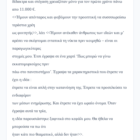
δίδακτρα και στέγαση χρειαζόταν μόνο για τον πρώτο χρόνο πάνω
απο 11.000 €.
<<Ήμουν απένταρος και φοβόμουν την προοπτική να συσσσωρεύσω
τεράστια χρέη
ως φοιτητής>>, λέει <<Ήμουν ανέκαθεν άνθρωπος των ιδεών και μ’
αρέσει να σκέφτομαι εντατικά τη νύκτα πριν κοιμηθώ – είναι οι
παραγωγικότερες
στιγμές μου. Έτσι έγραψα σε ένα χαρτί ‘Πως μπορώ να γίνω
εκκατομυριούχος πριν
πάω στο πανεπιστήμιο’. Έγραψα τα χαρακτηριστικά που έπρεπε να
έχει η ιδέα :
έπρεπε να είναι απλή στην κατανόηση της. Έπρεπε να προσελκύσει το
ενδιαφέρον
των μέσων ενημέρωσης. Και έπρεπε να έχει ωραίο όνομα. Όταν
έγραψα αυτά τα τρία,
η ιδέα παρουσιάστηκε ξαφνικά στο κεφάλι μου. Θα ήθελα να
μπορούσα να πω ότι
ήταν κάτι πιο θεαματικό, αλλά δεν ήταν>>.