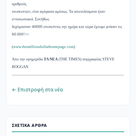
αριθμούς
επισκεπτών, έτσι αγόρασα αμέσως. Τα αποτελέσματα ήταν
εντυπωσιακά. Συνήθως
δεχόμασταν 40000 επισκέπτες την ημέρα και τώρα έχουμε φτάσει τις
60.000!>>
(
www.themilliondollarhomepage.com
)
Απο
την
εφημερίδα
TA NEA
(THE TIMES)
συγγραφέας
STEVE
BOGGAN
← Επιστροφή στα νέα
ΣΧΕΤΙΚΆ ΆΡΘΡΑ