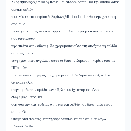
Σκέφτηκε ως εξής: θα έφτιανε μια ιστοσελίδα που θα την αποκαλούσε
αρχική σελίδα
του ενός εκατομμυρίου δολαρίων (Μillion Dollar Homepage) και η
οποία θα
περιείχε ακριβώς ένα εκατομμύριο πίξελ (οι μικροσκοπικές τελείες
που αποτελούν
την εικόνα στην οθόνη). Θα χρησιμοποιούσε στη συνέχεια τη σελίδα
αυτή ως πίνακα
διαφημιστικών αγγελιών όπου οι διαφημιζόμενοι – κυρίως απο τις
ΗΠΑ – θα
μπορούσαν να αγοράζουν χώρο με ένα 1 δολάριο ανα πίξελ. Όποιος
θα έκανε κλικ
στην ομάδα των ομάδα των πίξελ που είχε αγοράσει ένας
διαφημιζόμενος, θα
οδηγούνταν κατ’ ευθείας στην αρχική σελίδα του διαφημιζόμενου
αυτού. Οι
υποψήφιοι πελάτες θα πληροφορούνταν επίσης ότι η εν λόγω
ιστοσελίδα θα