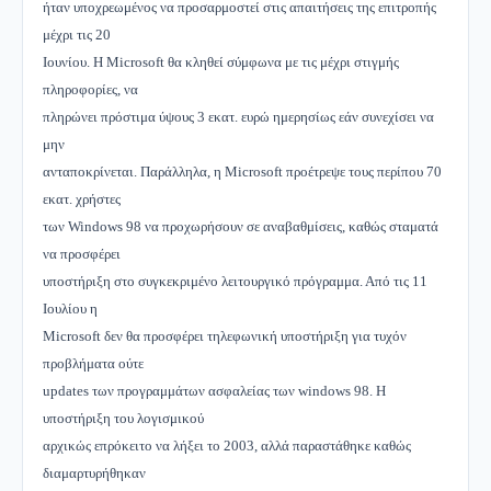
ήταν υποχρεωμένος να προσαρμοστεί στις απαιτήσεις της επιτροπής
μέχρι τις 20
Ιουνίου. Η Microsoft θα κληθεί σύμφωνα με τις μέχρι στιγμής
πληροφορίες, να
πληρώνει πρόστιμα ύψους 3 εκατ. ευρώ ημερησίως εάν συνεχίσει να
μην
ανταποκρίνεται. Παράλληλα, η Microsoft προέτρεψε τους περίπου 70
εκατ. χρήστες
των Windows 98 να προχωρήσουν σε αναβαθμίσεις, καθώς σταματά
να προσφέρει
υποστήριξη στο συγκεκριμένο λειτουργικό πρόγραμμα. Από τις 11
Ιουλίου η
Microsoft δεν θα προσφέρει τηλεφωνική υποστήριξη για τυχόν
προβλήματα ούτε
updates των προγραμμάτων ασφαλείας των windows 98. Η
υποστήριξη του λογισμικού
αρχικώς επρόκειτο να λήξει το 2003, αλλά παραστάθηκε καθώς
διαμαρτυρήθηκαν