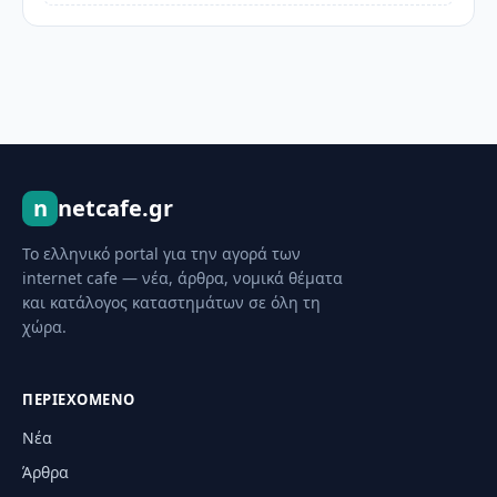
n
netcafe.gr
Το ελληνικό portal για την αγορά των
internet cafe — νέα, άρθρα, νομικά θέματα
και κατάλογος καταστημάτων σε όλη τη
χώρα.
ΠΕΡΙΕΧΌΜΕΝΟ
Νέα
Άρθρα