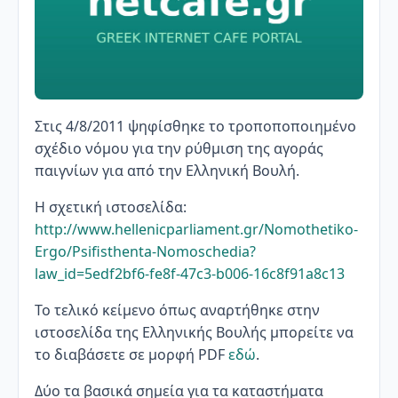
Στις 4/8/2011 ψηφίσθηκε το τροποποποιημένο
σχέδιο νόμου για την ρύθμιση της αγοράς
παιγνίων για από την Ελληνική Βουλή.
Η σχετική ιστοσελίδα:
http://www.hellenicparliament.gr/Nomothetiko-
Ergo/Psifisthenta-Nomoschedia?
law_id=5edf2bf6-fe8f-47c3-b006-16c8f91a8c13
Το τελικό κείμενο όπως αναρτήθηκε στην
ιστοσελίδα της Ελληνικής Βουλής μπορείτε να
το διαβάσετε σε μορφή PDF
εδώ
.
Δύο τα βασικά σημεία για τα καταστήματα