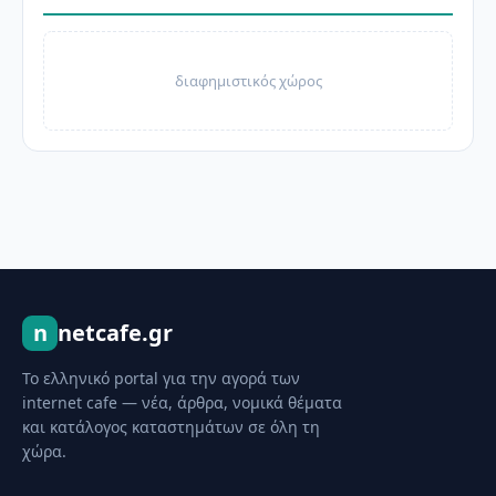
διαφημιστικός χώρος
n
netcafe.gr
Το ελληνικό portal για την αγορά των
internet cafe — νέα, άρθρα, νομικά θέματα
και κατάλογος καταστημάτων σε όλη τη
χώρα.