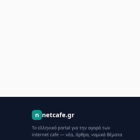
n
netcafe.gr
Το ελληνικό portal για την αγορά των
internet cafe — νέα, άρθρα, νομικά θέματα