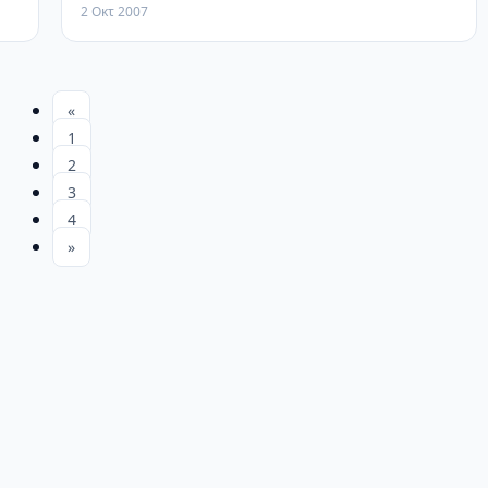
2 Οκτ 2007
«
1
2
3
4
»