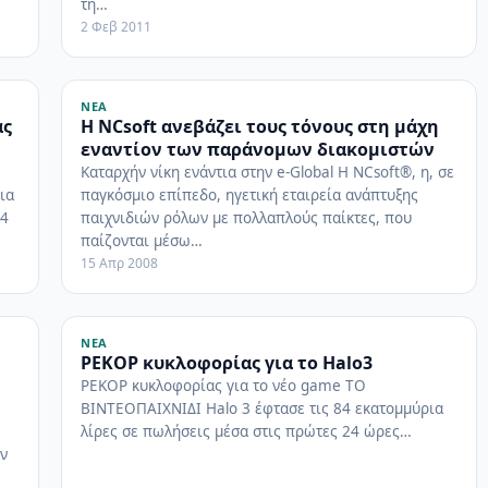
τη…
2 Φεβ 2011
ΝΈΑ
άς
Η NCsoft ανεβάζει τους τόνους στη μάχη
εναντίον των παράνομων διακομιστών
Καταρχήν νίκη ενάντια στην e-Global Η NCsoft®, η, σε
ια
παγκόσμιο επίπεδο, ηγετική εταιρεία ανάπτυξης
34
παιχνιδιών ρόλων με πολλαπλούς παίκτες, που
παίζονται μέσω…
15 Απρ 2008
ΝΈΑ
ΡΕΚΟΡ κυκλοφορίας για το Halo3
ΡΕΚΟΡ κυκλοφορίας για το νέο game ΤΟ
ΒΙΝΤΕΟΠΑΙΧΝΙΔΙ Halo 3 έφτασε τις 84 εκατομμύρια
λίρες σε πωλήσεις μέσα στις πρώτες 24 ώρες…
ν